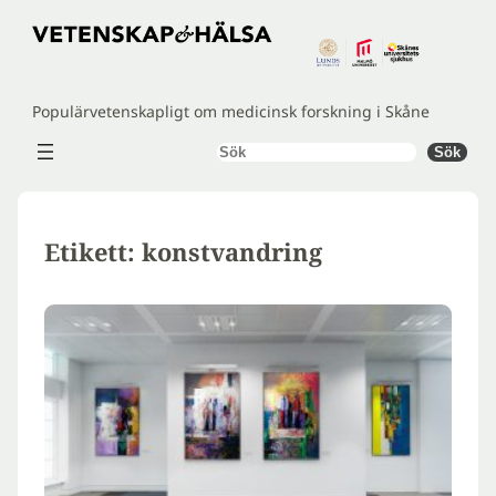
Hoppa
till
innehåll
Populärvetenskapligt om medicinsk forskning i Skåne
Sök
Sök
Etikett:
konstvandring