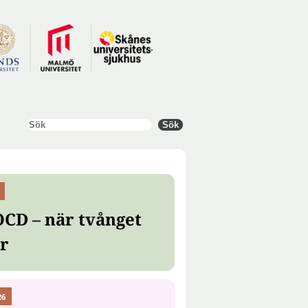
Sök
Sök
OCD – när tvånget
er
26