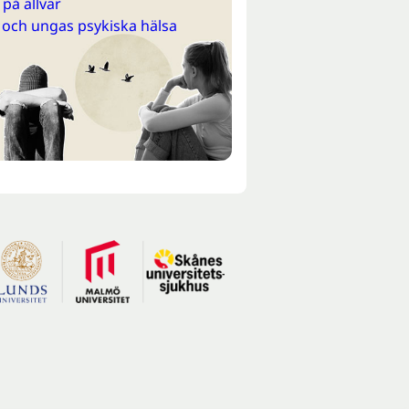
på allvar
 och ungas psykiska hälsa