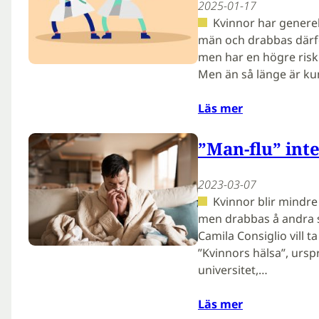
2025-01-17
Kvinnor har generel
män och drabbas därfö
men har en högre ris
Men än så länge är 
Läs mer
”Man-flu” inte
2023-03-07
Kvinnor blir mindre
men drabbas å andra 
Camila Consiglio vill ta
”Kvinnors hälsa”, ursp
universitet,…
Läs mer