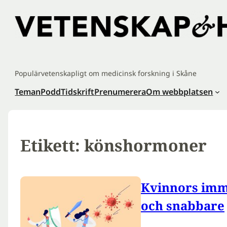
Hoppa
till
innehåll
Populärvetenskapligt om medicinsk forskning i Skåne
Teman
Podd
Tidskrift
Prenumerera
Om webbplatsen
Etikett:
könshormoner
Kvinnors imm
och snabbare