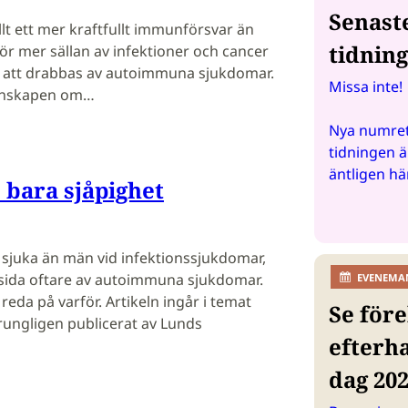
Senast
lt ett mer kraftfullt immunförsvar än
tidnin
r mer sällan av infektioner och cancer
k att drabbas av autoimmuna sjukdomar.
Missa inte!
kunskapen om…
Nya numret
tidningen ä
äntligen hä
 bara sjåpighet
 sjuka än män vid infektionssjukdomar,
sida oftare av autoimmuna sjukdomar.
EVENEMA
 reda på varför. Artikeln ingår i temat
Se före
rungligen publicerat av Lunds
efterh
dag 20