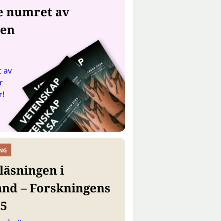
e numret av
gen
 av
r
r!
NG
läsningen i
and – Forskningens
25