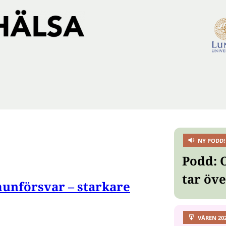
NY PODD!
Podd: 
tar öv
unförsvar – starkare
VÅREN 20