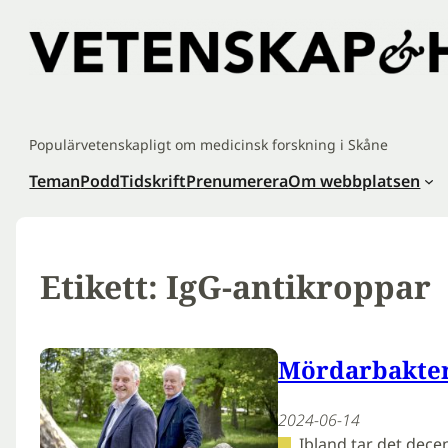
Hoppa
till
innehåll
Populärvetenskapligt om medicinsk forskning i Skåne
Teman
Podd
Tidskrift
Prenumerera
Om webbplatsen
Etikett:
IgG-antikroppar
Mördarbakteri
2024-06-14
Ibland tar det decen