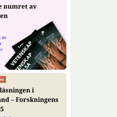
e numret av
gen
 av
r
r!
NG
läsningen i
and – Forskningens
25