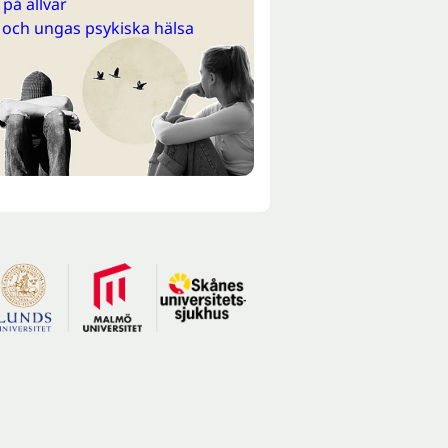
på allvar
 och ungas psykiska hälsa