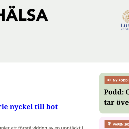
NY PODD!
Podd: 
tar öv
e nyckel till bot
VÅREN 20
nier att förstå vidden av en upptäckt i