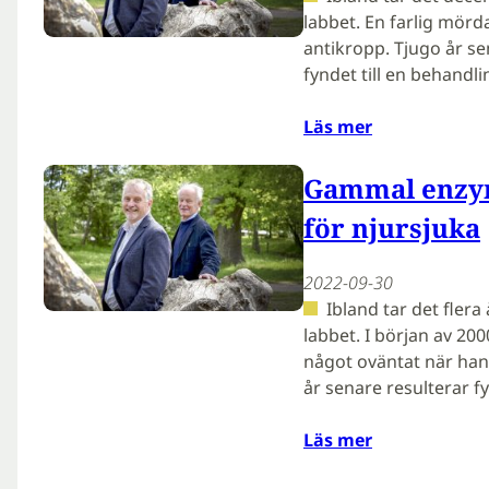
labbet. En farlig mörd
antikropp. Tjugo år s
fyndet till en behand
Läs mer
Gammal enzym
för njursjuka
2022-09-30
Ibland tar det flera
labbet. I början av 20
något oväntat när han
år senare resulterar f
Läs mer