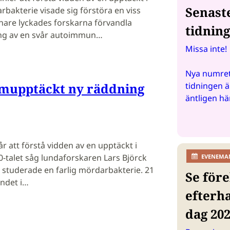
Senast
arbakterie visade sig förstöra en viss
enare lyckades forskarna förvandla
tidnin
ling av en svår autoimmun…
Missa inte!
Nya numret
upptäckt ny räddning
tidningen ä
äntligen hä
 år att förstå vidden av en upptäckt i
00-talet såg lundaforskaren Lars Björck
EVENEMA
 studerade en farlig mördarbakterie. 21
Se före
yndet i…
efterh
dag 20