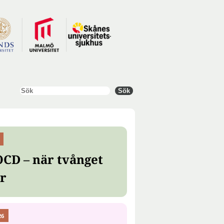
Sök
Sök
OCD – när tvånget
er
26