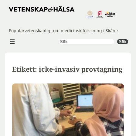
Hoppa
till
innehåll
Populärvetenskapligt om medicinsk forskning i Skåne
Sök
Sök
Etikett:
icke-invasiv provtagning