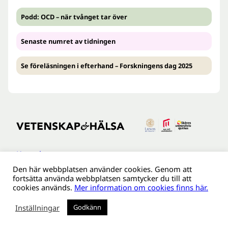
Podd: OCD – när tvånget tar över
Senaste numret av tidningen
Se föreläsningen i efterhand – Forskningens dag 2025
Kontakt
Den här webbplatsen använder cookies. Genom att
Tillgänglighetsredogöreldse
fortsätta använda webbplatsen samtycker du till att
Om webbplatsen
cookies används.
Mer information om cookies finns här.
Behandling av personuppgifter
Inställningar
Godkänn