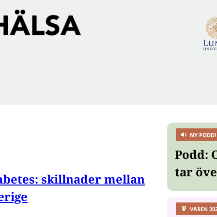
NY PODD!
Podd: 
tar öv
abetes: skillnader mellan
erige
VÅREN 20