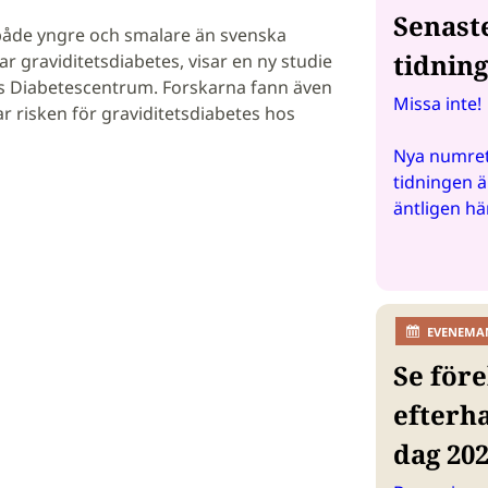
Senast
 både yngre och smalare än svenska
tidnin
ar graviditetsdiabetes, visar en ny studie
ts Diabetescentrum. Forskarna fann även
Missa inte!
r risken för graviditetsdiabetes hos
Nya numret
tidningen ä
äntligen hä
EVENEMA
Se före
efterh
dag 20