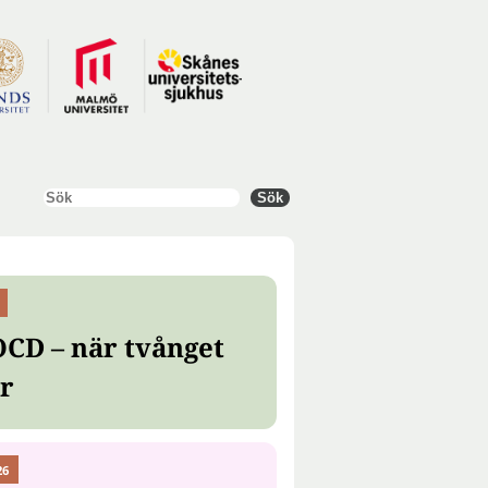
Sök
Sök
OCD – när tvånget
er
26