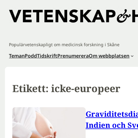
Hoppa
till
innehåll
Populärvetenskapligt om medicinsk forskning i Skåne
Teman
Podd
Tidskrift
Prenumerera
Om webbplatsen
Etikett:
icke-europeer
Graviditetsdi
Indien och Sv