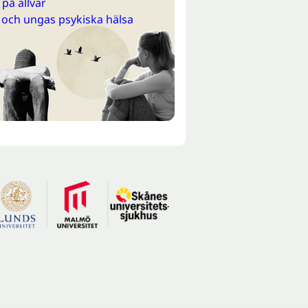
på allvar
 och ungas psykiska hälsa