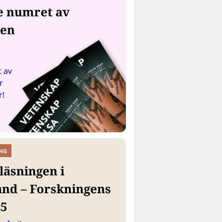
e numret av
gen
 av
r
r!
NG
läsningen i
and – Forskningens
25