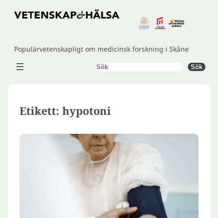
Hoppa
till
innehåll
Populärvetenskapligt om medicinsk forskning i Skåne
Sök
Sök
Etikett:
hypotoni