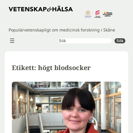
Hoppa
till
innehåll
Populärvetenskapligt om medicinsk forskning i Skåne
Sök
Sök
Etikett:
högt blodsocker