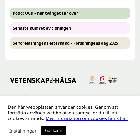
Podd: OCD – när tvånget tar över
Senaste numret av tidningen
Se föreläsningen i efterhand – Forskningens dag 2025
Kontakt
Den här webbplatsen använder cookies. Genom att
Tillgänglighetsredogöreldse
fortsätta använda webbplatsen samtycker du till att
Om webbplatsen
cookies används.
Mer information om cookies finns här.
Behandling av personuppgifter
Inställningar
Godkänn