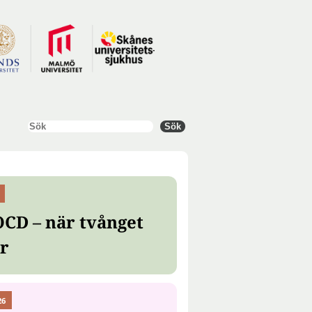
Sök
Sök
OCD – när tvånget
er
26