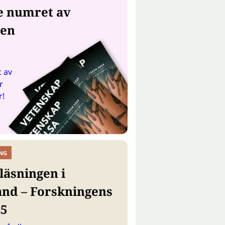
e numret av
gen
 av
r
r!
NG
läsningen i
and – Forskningens
25