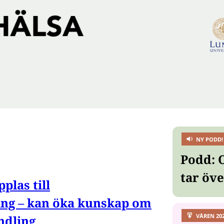
NY PODD!
Podd: 
tar öv
las till
ing – kan öka kunskap om
VÅREN 20
ndling