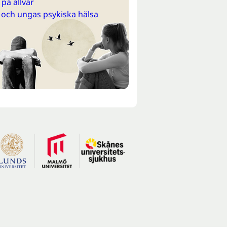
på allvar
 och ungas psykiska hälsa