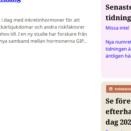
Senast
tidnin
 i dag med inkretinhormoner för att
rtkärlsjukdomar och andra riskfaktorer
Missa inte!
v till. I en ny studie har forskare från
tt nya samband mellan hormonerna GIP…
Nya numret
tidningen ä
äntligen hä
EVENEMA
Se före
efterh
dag 20