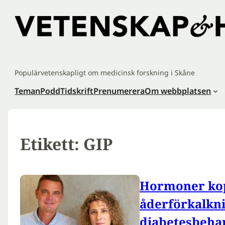
Hoppa
till
innehåll
Populärvetenskapligt om medicinsk forskning i Skåne
Teman
Podd
Tidskrift
Prenumerera
Om webbplatsen
Etikett:
GIP
Hormoner kopp
åderförkalkn
diabetesbeha