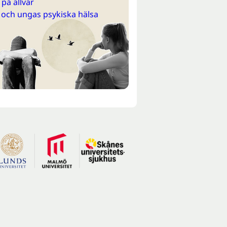
på allvar
 och ungas psykiska hälsa