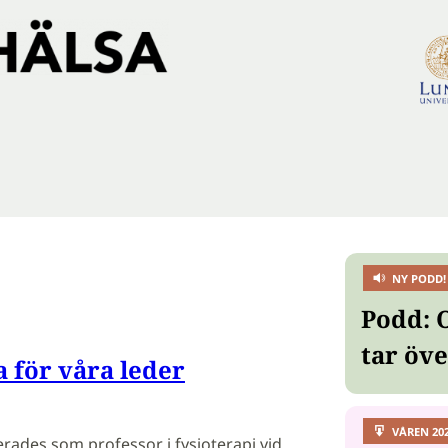
NY PODD!
Podd: 
tar öv
a för våra leder
VÅREN 20
erades som professor i fysioterapi vid