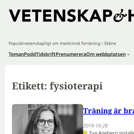
Hoppa
till
innehåll
Populärvetenskapligt om medicinsk forskning i Skåne
Teman
Podd
Tidskrift
Prenumerera
Om webbplatsen
Etikett:
fysioterapi
Träning är br
2019-10-28
Eva Ageberg install