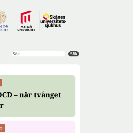
Sök
Sök
OCD – när tvånget
er
26