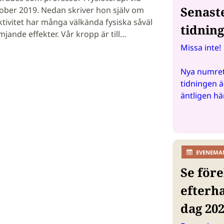
Senast
tober 2019. Nedan skriver hon själv om
aktivitet har många välkända fysiska såväl
tidnin
ande effekter. Vår kropp är till…
Missa inte!
Nya numret
tidningen ä
äntligen hä
EVENEMA
Se före
efterh
dag 20