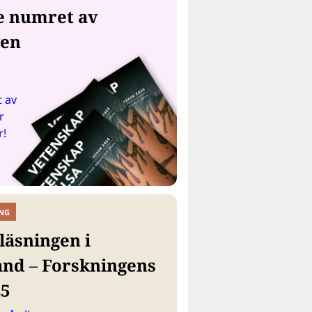
e numret av
gen
 av
r
r!
NG
läsningen i
and – Forskningens
25