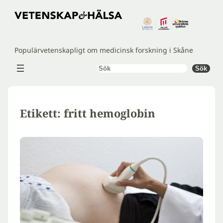
Hoppa
till
innehåll
Populärvetenskapligt om medicinsk forskning i Skåne
Sök
Sök
Etikett:
fritt hemoglobin