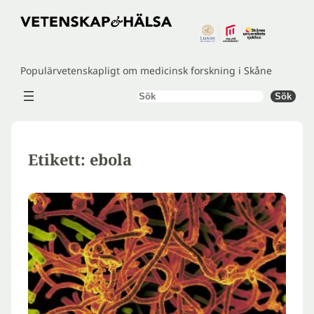
Hoppa
till
innehåll
Populärvetenskapligt om medicinsk forskning i Skåne
Sök
Sök
Etikett:
ebola