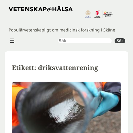
Hoppa
till
innehåll
Populärvetenskapligt om medicinsk forskning i Skåne
Sök
Sök
Etikett:
driksvattenrening