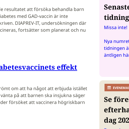
Senast
e resultatet att försöka behandla barn
tidnin
diabetes med GAD-vaccin är inte
kriven. DIAPREV-IT, undersökningen där
Missa inte!
cineras, fortsätter som planerat och nu
Nya numret
tidningen ä
äntligen hä
iabetesvaccinets effekt
römt om att ha något att erbjuda istället
EVENEMA
 vänta på att barnen ska insjukna säger
Se före
der försöket att vaccinera högriskbarn
efterh
dag 20