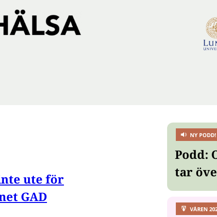
NY PODD!
Podd: 
tar öv
nte ute för
inet GAD
VÅREN 20