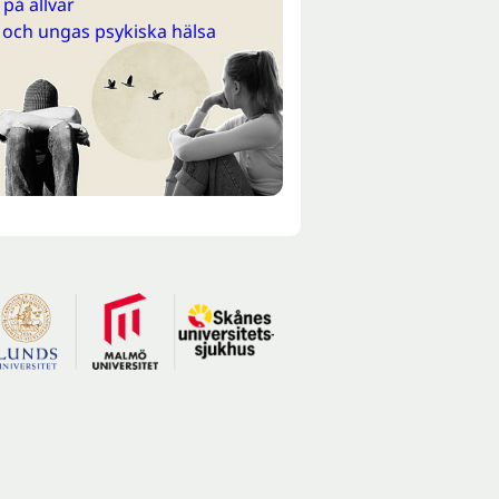
på allvar
 och ungas psykiska hälsa