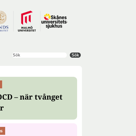
Sök
Sök
OCD – när tvånget
er
26