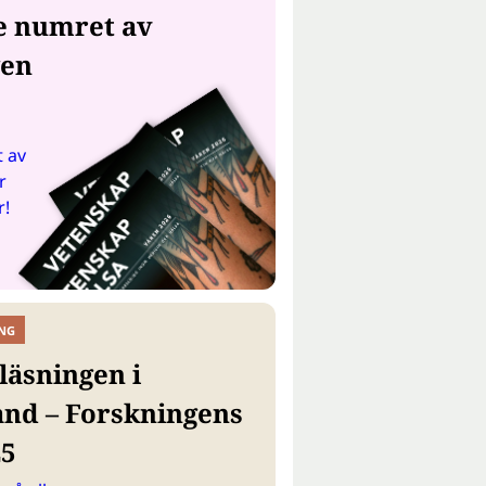
e numret av
gen
 av
r
r!
NG
läsningen i
and – Forskningens
25