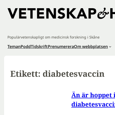
Hoppa
till
innehåll
Populärvetenskapligt om medicinsk forskning i Skåne
Teman
Podd
Tidskrift
Prenumerera
Om webbplatsen
Etikett:
diabetesvaccin
Än är hoppet i
diabetesvacc