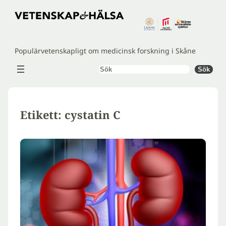
Hoppa
till
innehåll
Populärvetenskapligt om medicinsk forskning i Skåne
Sök
Sök
Etikett:
cystatin C