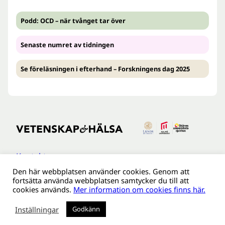
Podd: OCD – när tvånget tar över
Senaste numret av tidningen
Se föreläsningen i efterhand – Forskningens dag 2025
Kontakt
Den här webbplatsen använder cookies. Genom att
Tillgänglighetsredogöreldse
fortsätta använda webbplatsen samtycker du till att
Om webbplatsen
cookies används.
Mer information om cookies finns här.
Behandling av personuppgifter
Inställningar
Godkänn