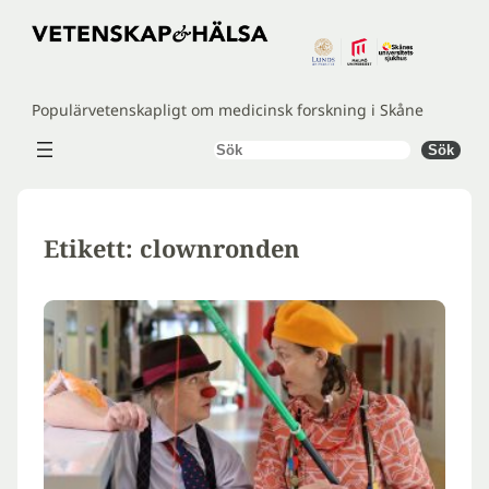
Hoppa
till
innehåll
Populärvetenskapligt om medicinsk forskning i Skåne
Sök
Sök
Etikett:
clownronden