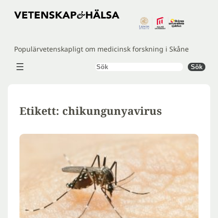
Hoppa
till
innehåll
Populärvetenskapligt om medicinsk forskning i Skåne
Sök
Sök
Etikett:
chikungunyavirus