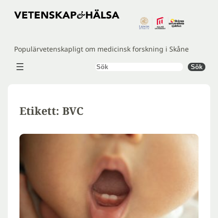
Hoppa
till
innehåll
Populärvetenskapligt om medicinsk forskning i Skåne
Sök
Sök
Etikett:
BVC