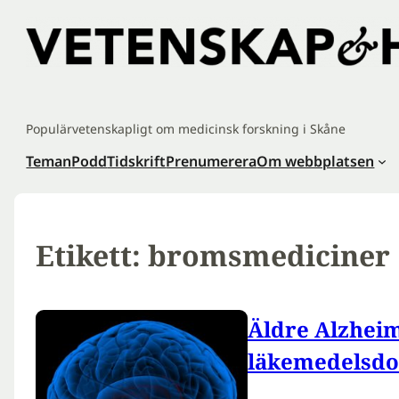
Hoppa
till
innehåll
Populärvetenskapligt om medicinsk forskning i Skåne
Teman
Podd
Tidskrift
Prenumerera
Om webbplatsen
Etikett:
bromsmediciner
Äldre Alzheim
läkemedelsdo