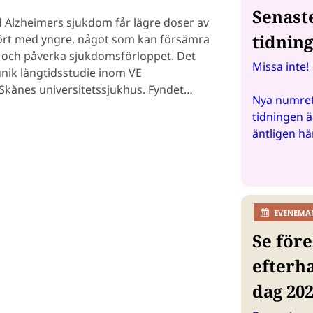
Senast
 Alzheimers sjukdom får lägre doser av
tidnin
rt med yngre, något som kan försämra
 och påverka sjukdomsförloppet. Det
Missa inte!
 unik långtidsstudie inom VE
Skånes universitetssjukhus. Fyndet…
Nya numret
tidningen ä
äntligen hä
EVENEMA
Se före
efterh
dag 20