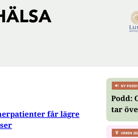
NY PODD!
Podd: 
tar öv
erpatienter får lägre
ser
VÅREN 20