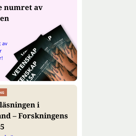
e numret av
gen
 av
r
r!
NG
läsningen i
and – Forskningens
25