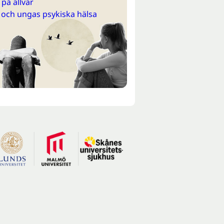
på allvar
 och ungas psykiska hälsa