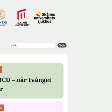
Sök
Sök
OCD – när tvånget
er
26