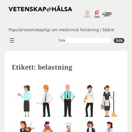
Hoppa
till
innehåll
Populärvetenskapligt om medicinsk forskning i Skåne
Sök
Sök
Etikett:
belastning