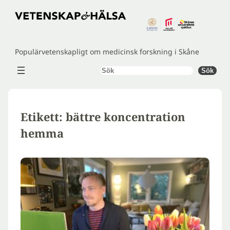
Hoppa
till
innehåll
Populärvetenskapligt om medicinsk forskning i Skåne
Sök
Sök
Etikett:
bättre koncentration
hemma