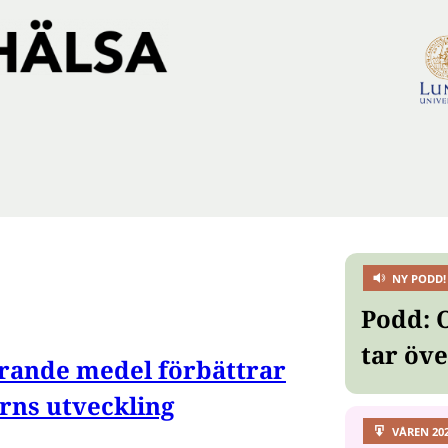
NY PODD!
Podd: 
tar öv
rande medel förbättrar
rns utveckling
VÅREN 20