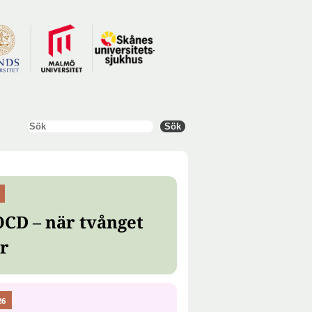
Sök
Sök
OCD – när tvånget
er
26