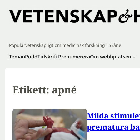
Hoppa
till
innehåll
Populärvetenskapligt om medicinsk forskning i Skåne
Teman
Podd
Tidskrift
Prenumerera
Om webbplatsen
Etikett:
apné
Milda stimule
prematura ba