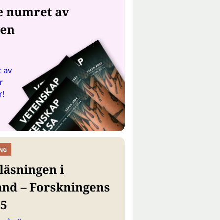
e numret av
gen
 av
r
r!
NG
läsningen i
and – Forskningens
25