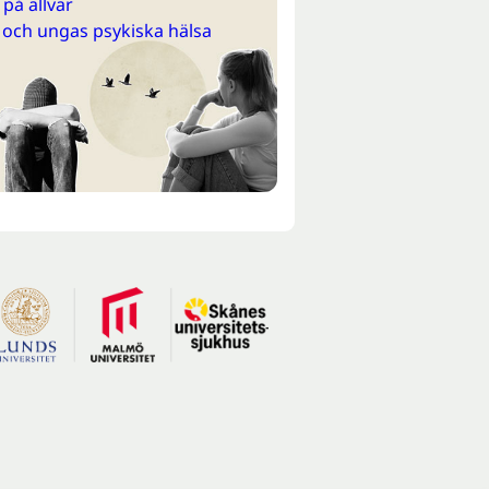
på allvar
 och ungas psykiska hälsa