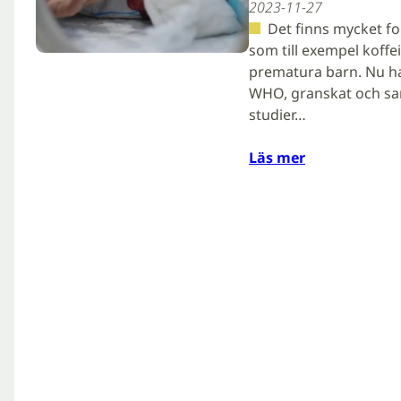
2023-11-27
Det finns mycket f
som till exempel koff
prematura barn. Nu ha
WHO, granskat och sam
studier…
Läs mer