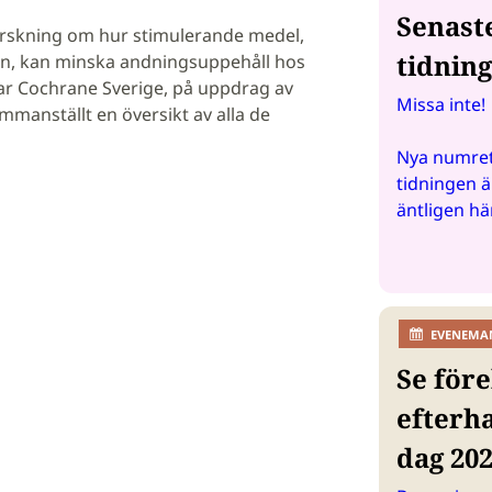
Senast
orskning om hur stimulerande medel,
tidnin
ein, kan minska andningsuppehåll hos
r Cochrane Sverige, på uppdrag av
Missa inte!
manställt en översikt av alla de
Nya numret
tidningen ä
äntligen hä
EVENEMA
Se före
efterh
dag 20