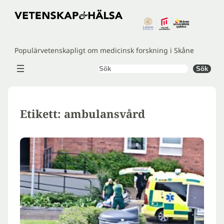
Hoppa
till
innehåll
Populärvetenskapligt om medicinsk forskning i Skåne
Sök
Sök
Etikett:
ambulansvård