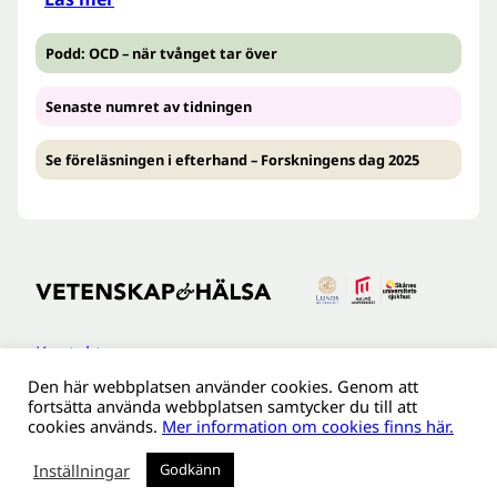
Podd: OCD – när tvånget tar över
Senaste numret av tidningen
Se föreläsningen i efterhand – Forskningens dag 2025
Kontakt
Den här webbplatsen använder cookies. Genom att
Tillgänglighetsredogöreldse
fortsätta använda webbplatsen samtycker du till att
Om webbplatsen
cookies används.
Mer information om cookies finns här.
Behandling av personuppgifter
Inställningar
Godkänn