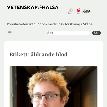
Hoppa
till
innehåll
Populärvetenskapligt om medicinsk forskning i Skåne
Sök
Sök
Etikett:
åldrande blod