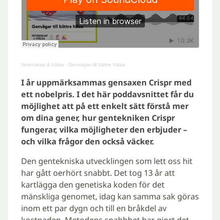
Vetenskap & hälsa
·
Genvägar till bättre hälsa
I år uppmärksammas gensaxen Crispr med
ett nobelpris. I det här poddavsnittet får du
möjlighet att på ett enkelt sätt förstå mer
om dina gener, hur gentekniken Crispr
fungerar, vilka möjligheter den erbjuder –
och vilka frågor den också väcker.
Den gentekniska utvecklingen som lett oss hit
har gått oerhört snabbt. Det tog 13 år att
kartlägga den genetiska koden för det
mänskliga genomet, idag kan samma sak göras
inom ett par dygn och till en bråkdel av
kostnaden. Metodens snabbhet har gjort det