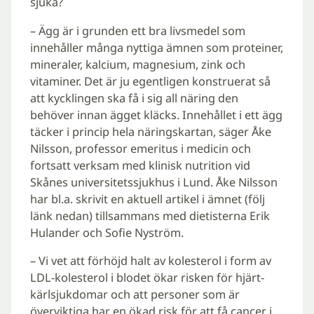
sjuka?
– Ägg är i grunden ett bra livsmedel som
innehåller många nyttiga ämnen som proteiner,
mineraler, kalcium, magnesium, zink och
vitaminer. Det är ju egentligen konstruerat så
att kycklingen ska få i sig all näring den
behöver innan ägget kläcks. Innehållet i ett ägg
täcker i princip hela näringskartan, säger Åke
Nilsson, professor emeritus i medicin och
fortsatt verksam med klinisk nutrition vid
Skånes universitetssjukhus i Lund. Åke Nilsson
har bl.a. skrivit en aktuell artikel i ämnet (följ
länk nedan) tillsammans med dietisterna Erik
Hulander och Sofie Nyström.
– Vi vet att förhöjd halt av kolesterol i form av
LDL-kolesterol i blodet ökar risken för hjärt-
kärlsjukdomar och att personer som är
överviktiga har en ökad risk för att få cancer i