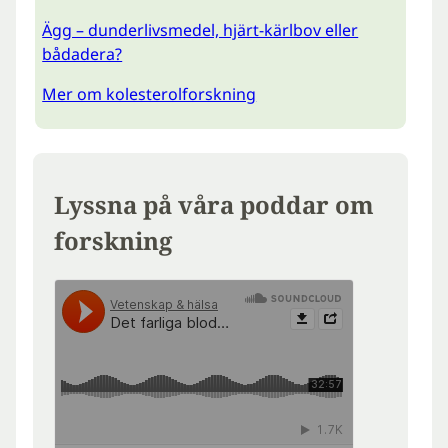
Ägg – dunderlivsmedel, hjärt-kärlbov eller
bådadera?
Mer om kolesterolforskning
Lyssna på våra poddar om
forskning