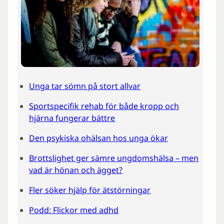
Unga tar sömn på stort allvar
Sportspecifik rehab för både kropp och
hjärna fungerar bättre
Den psykiska ohälsan hos unga ökar
Brottslighet ger sämre ungdomshälsa – men
vad är hönan och ägget?
Fler söker hjälp för ätstörningar
Podd: Flickor med adhd