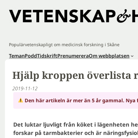
Hoppa
till
innehåll
Populärvetenskapligt om medicinsk forskning i Skåne
Teman
Podd
Tidskrift
Prenumerera
Om webbplatsen
Hjälp kroppen överlista 
2019-11-12
Den här artikeln är mer än 5 år gammal. Nya 
Det luktar ljuvligt från köket i lägenheten
forskar på tarmbakterier och är näringsfysiol