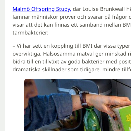
Malmö Offspring Study,
där Louise Brunkwall häm
lämnar människor prover och svarar på frågor o
visar att det kan finnas ett samband mellan BMI
tarmbakterier:
– Vi har sett en koppling till BMI där vissa type
överviktiga. Hälsosamma matval ger minskad ri
bidra till en tillväxt av goda bakterier med posi
dramatiska skillnader som tidigare, mindre tillför