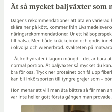
Ät så mycket baljväxter som 
Dagens rekommendationer att äta en varierad 
skära ner på kött, kommer från Livsmedelsverk
näringsrekommendationer. Ur ett hälsoperspekti
till hälsa. Men både knäckebröd och godis inneh
i olivolja och wienerbröd. Kvaliteten på matvaro
– Ät kolhydrater i lagom mängd – det är bara a
normal portion. Ät baljväxter så mycket du kan. 
bra för oss. Tryck ner proteinet och få upp fibe
kan bli inkörsporten till tyngre grejer som – bön
Hon menar att vill man äta bättre så får man ans
var inte heller gott första gången man provade.