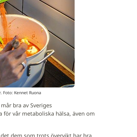
r. Foto: Kennet Ruona
 mår bra av Sveriges
a för vår metaboliska hälsa, även om
ns det dem som trots övervikt har bra