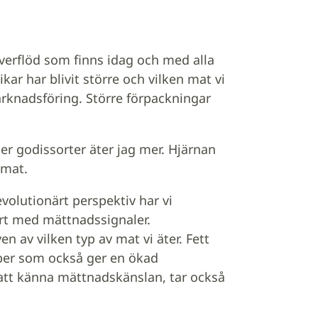
 överflöd som finns idag och med alla
kar har blivit större och vilken mat vi
knadsföring. Större förpackningar
ler godissorter äter jag mer. Hjärnan
 mat.
evolutionärt perspektiv har vi
rt med mättnadssignaler.
 av vilken typ av mat vi äter. Fett
iber som också ger en ökad
att känna mättnadskänslan, tar också