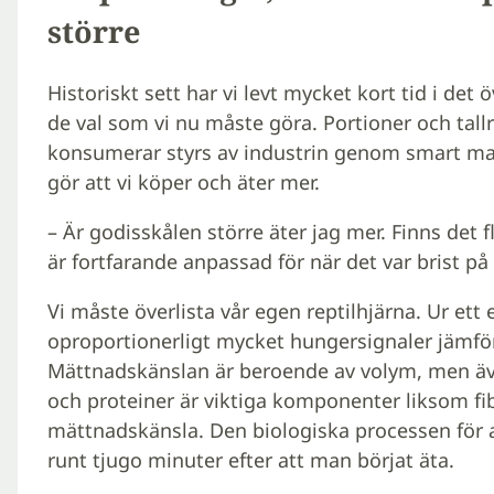
större
Historiskt sett har vi levt mycket kort tid i det
de val som vi nu måste göra. Portioner och tallri
konsumerar styrs av industrin genom smart mar
gör att vi köper och äter mer.
– Är godisskålen större äter jag mer. Finns det f
är fortfarande anpassad för när det var brist på
Vi måste överlista vår egen reptilhjärna. Ur ett 
oproportionerligt mycket hungersignaler jämfö
Mättnadskänslan är beroende av volym, men även
och proteiner är viktiga komponenter liksom f
mättnadskänsla. Den biologiska processen för 
runt tjugo minuter efter att man börjat äta.