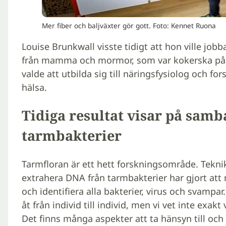
Mer fiber och baljväxter gör gott. Foto: Kennet Ruona
Louise Brunkwall visste tidigt att hon ville j
från mamma och mormor, som var kokerska på e
valde att utbilda sig till näringsfysiolog och for
hälsa.
Tidiga resultat visar på sam
tarmbakterier
Tarmfloran är ett hett forskningsområde. Tekni
extrahera DNA från tarmbakterier har gjort at
och identifiera alla bakterier, virus och svampar
åt från individ till individ, men vi vet inte exa
Det finns många aspekter att ta hänsyn till och