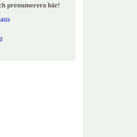
ch prenumerera här!
asts
d