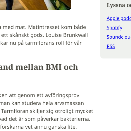
Lyssna o
Apple podc
obba med mat. Matintresset kom både
Spotify
tt skånskt gods. Louise Brunkwall
Soundclou
skar nu på tarmflorans roll för vår
RSS
band mellan BMI och
ken att genom ett avföringsprov
t man kan studera hela arvsmassan
. Tarmfloran skiljer sig otroligt mycket
kt vad det är som påverkar bakterierna.
 forskarna vet ännu ganska lite.