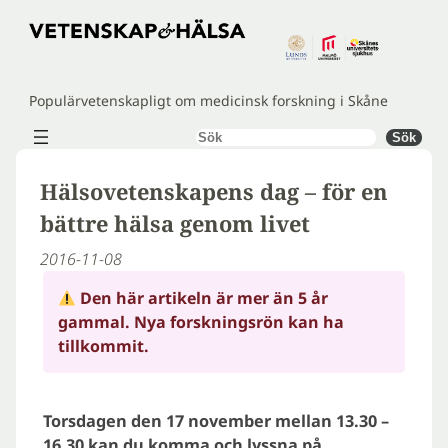
Hoppa
till
innehåll
Populärvetenskapligt om medicinsk forskning i Skåne
Sök
Sök
Hälsovetenskapens dag – för en
bättre hälsa genom livet
2016-11-08
Den här artikeln är mer än 5 år
gammal. Nya forskningsrön kan ha
tillkommit.
Torsdagen den 17 november mellan 13.30 –
16.30 kan du komma och lyssna på