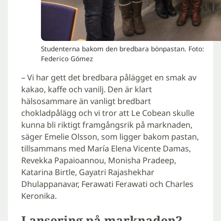
Studenterna bakom den bredbara bönpastan. Foto:
Federico Gómez
– Vi har gett det bredbara pålägget en smak av
kakao, kaffe och vanilj. Den är klart
hälsosammare än vanligt bredbart
chokladpålägg och vi tror att Le Cobean skulle
kunna bli riktigt framgångsrik på marknaden,
säger Emelie Olsson, som ligger bakom pastan,
tillsammans med María Elena Vicente Damas,
Revekka Papaioannou, Monisha Pradeep,
Katarina Birtle, Gayatri Rajashekhar
Dhulappanavar, Ferawati Ferawati och Charles
Keronika.
Lansering på marknaden?