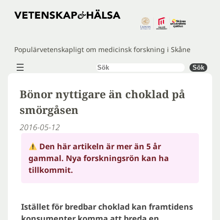
Hoppa
till
innehåll
Populärvetenskapligt om medicinsk forskning i Skåne
Sök
Sök
Bönor nyttigare än choklad på
smörgåsen
2016-05-12
Den här artikeln är mer än 5 år
gammal. Nya forskningsrön kan ha
tillkommit.
Istället för bredbar choklad kan framtidens
konsumenter komma att breda en