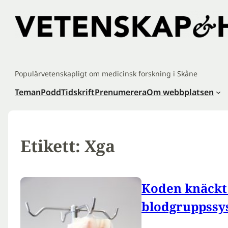
Hoppa
till
innehåll
Populärvetenskapligt om medicinsk forskning i Skåne
Teman
Podd
Tidskrift
Prenumerera
Om webbplatsen
Etikett:
Xga
Koden knäckt 
blodgruppssy