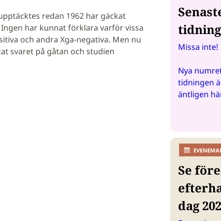
Senast
pptäcktes redan 1962 har gäckat
tidnin
Ingen har kunnat förklara varför vissa
sitiva och andra Xga-negativa. Men nu
Missa inte!
tat svaret på gåtan och studien
Nya numret
tidningen ä
äntligen hä
EVENEMA
Se före
efterh
dag 20