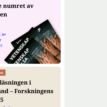
e numret av
gen
 av
r
r!
NG
läsningen i
and – Forskningens
25