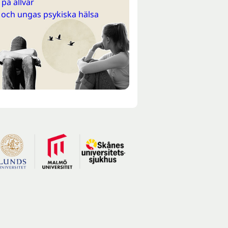
på allvar
 och ungas psykiska hälsa