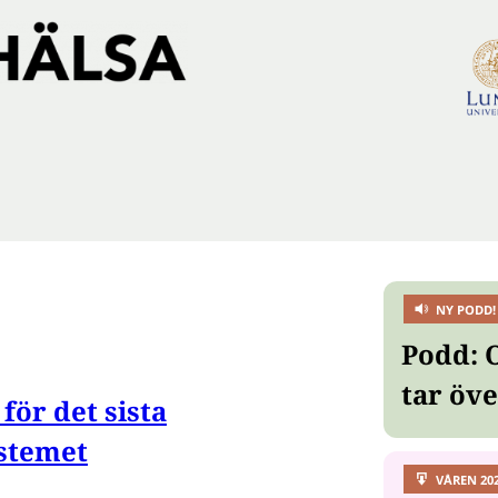
NY PODD!
Podd: 
tar öv
för det sista
stemet
VÅREN 20