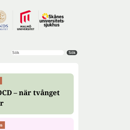
Sök
Sök
OCD – när tvånget
er
26