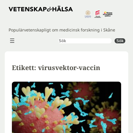
Hoppa
till
innehåll
Populärvetenskapligt om medicinsk forskning i Skåne
Sök
Sök
Etikett:
virusvektor-vaccin