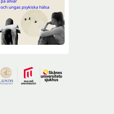
på allvar
 och ungas psykiska hälsa