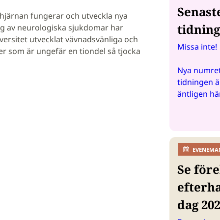
Senast
 hjärnan fungerar och utveckla nya
tidnin
ng av neurologiska sjukdomar har
versitet utvecklat vävnadsvänliga och
Missa inte!
er som är ungefär en tiondel så tjocka
Nya numret
tidningen ä
äntligen hä
EVENEMA
Se före
efterh
dag 20