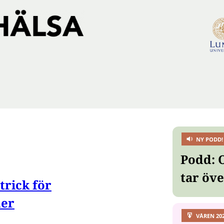
NY PODD!
Podd: 
tar öv
ttrick för
der
VÅREN 20