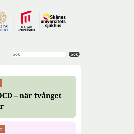
Sök
Sök
OCD – när tvånget
er
26