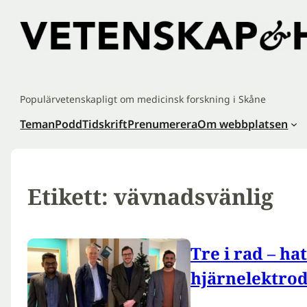
Hoppa
till
innehåll
Populärvetenskapligt om medicinsk forskning i Skåne
Teman
Podd
Tidskrift
Prenumerera
Om webbplatsen
Etikett:
vävnadsvänlig
Tre i rad – ha
hjärnelektro