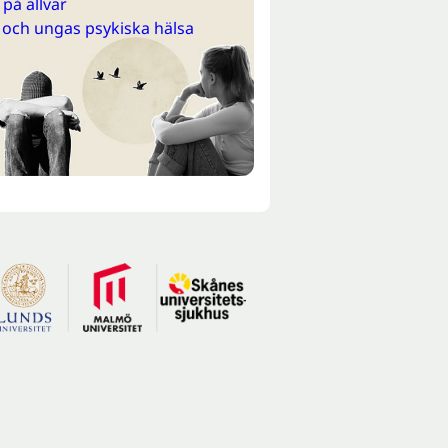
på allvar
 och ungas psykiska hälsa