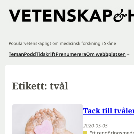
Hoppa
till
innehåll
Populärvetenskapligt om medicinsk forskning i Skåne
Teman
Podd
Tidskrift
Prenumerera
Om webbplatsen
Etikett:
tvål
Tack till tvål
2020-05-05
Ett rengöringsmede