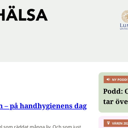
NY PODD!
Podd: 
tar öv
en – på handhygienens dag
VÅREN 20
l som räddat många liv. Och som just