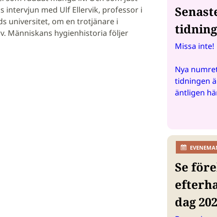
Senast
s intervjun med Ulf Ellervik, professor i
s universitet, om en trotjänare i
tidnin
v. Människans hygienhistoria följer
Missa inte!
Nya numret
tidningen ä
äntligen hä
EVENEMA
Se före
efterh
dag 20