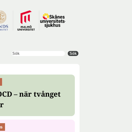
Sök
Sök
OCD – när tvånget
er
26