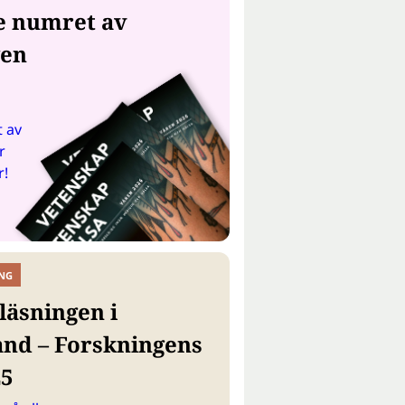
e numret av
gen
 av
r
r!
NG
läsningen i
and – Forskningens
25