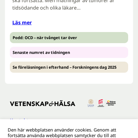
ska fortsätta. Men mätningar av tumörer är
tidsödande och olika läkare…
Läs mer
Podd: OCD – när tvånget tar över
Senaste numret av tidningen
Se föreläsningen i efterhand – Forskningens dag 2025
Kontakt
Den här webbplatsen använder cookies. Genom att
Tillgänglighetsredogöreldse
fortsätta använda webbplatsen samtycker du till att