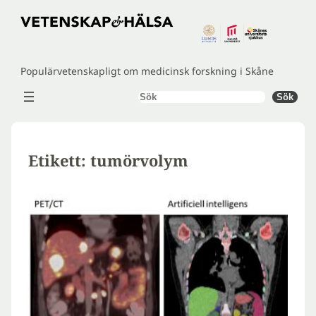
Hoppa
till
innehåll
Populärvetenskapligt om medicinsk forskning i Skåne
Sök
Sök
Etikett:
tumörvolym