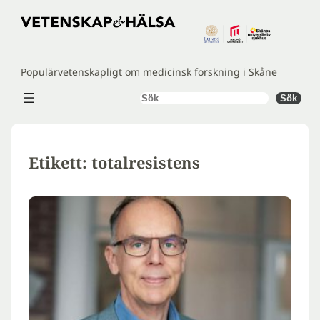
Hoppa
till
innehåll
Populärvetenskapligt om medicinsk forskning i Skåne
Sök
Sök
Etikett:
totalresistens