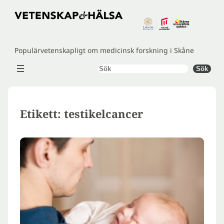
Hoppa
till
innehåll
Populärvetenskapligt om medicinsk forskning i Skåne
Sök
Sök
Etikett:
testikelcancer