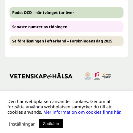
Podd: OCD – när tvånget tar över
Senaste numret av tidningen
Se föreläsningen i efterhand – Forskningens dag 2025
Kontakt
Den här webbplatsen använder cookies. Genom att
Tillgänglighetsredogöreldse
fortsätta använda webbplatsen samtycker du till att
Om webbplatsen
cookies används.
Mer information om cookies finns här.
Behandling av personuppgifter
Inställningar
Godkänn