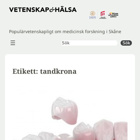
Hoppa
till
innehåll
Populärvetenskapligt om medicinsk forskning i Skåne
Sök
Sök
Etikett:
tandkrona