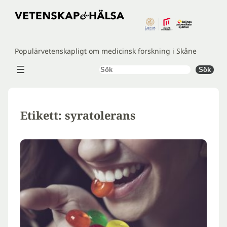
Hoppa
till
innehåll
Populärvetenskapligt om medicinsk forskning i Skåne
Sök
Sök
Etikett:
syratolerans