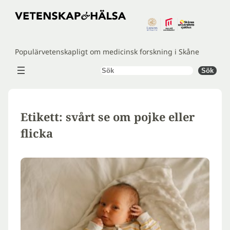
Hoppa
till
innehåll
Populärvetenskapligt om medicinsk forskning i Skåne
Sök
Sök
Etikett:
svårt se om pojke eller
flicka