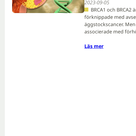
2023-09-05
BRCA1 och BRCA2 ä
förknippade med avsevä
äggstockscancer. Men d
associerade med förhö
Läs mer