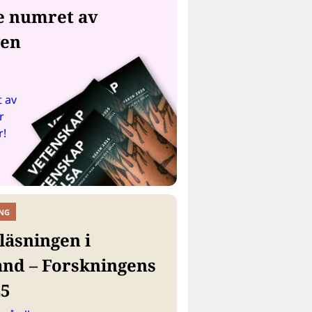
e numret av
gen
 av
r
r!
NG
läsningen i
and – Forskningens
25