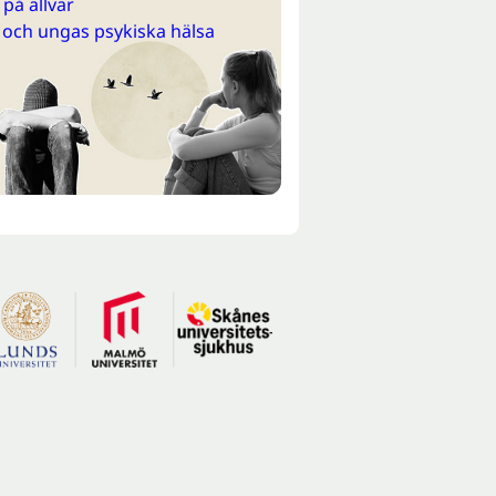
på allvar
 och ungas psykiska hälsa