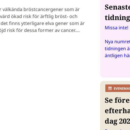
Senast
r välkända bröstcancergener som är
tidnin
rd ökad risk för ärftlig bröst- och
et finns ytterligare elva gener som är
Missa inte!
jd risk för dessa former av cancer.…
Nya numret
tidningen ä
äntligen hä
EVENEMA
Se före
efterh
dag 20