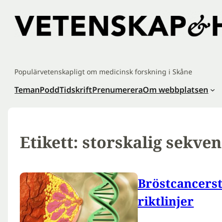
Hoppa
till
innehåll
Populärvetenskapligt om medicinsk forskning i Skåne
Teman
Podd
Tidskrift
Prenumerera
Om webbplatsen
Etikett:
storskalig sekve
Bröstcancerst
riktlinjer