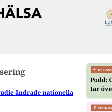
nsering
NY PODD!
Podd: 
tar öv
udie ändrade nationella
VÅREN 20