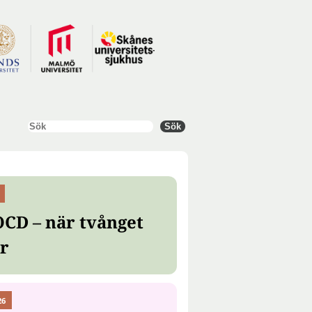
Sök
Sök
OCD – när tvånget
er
26