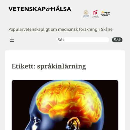
Hoppa
till
innehåll
Populärvetenskapligt om medicinsk forskning i Skåne
Sök
Sök
Etikett:
språkinlärning