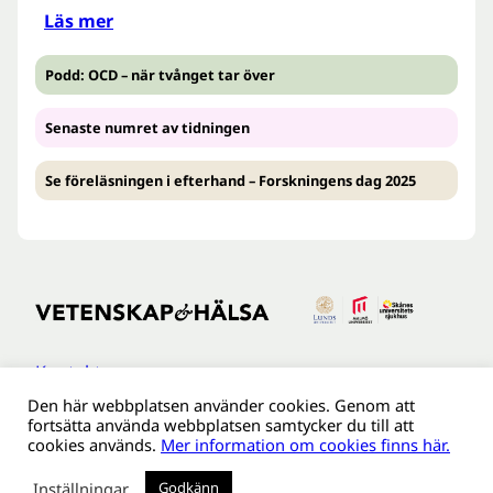
Läs mer
Podd: OCD – när tvånget tar över
Senaste numret av tidningen
Se föreläsningen i efterhand – Forskningens dag 2025
Kontakt
Den här webbplatsen använder cookies. Genom att
Tillgänglighetsredogöreldse
fortsätta använda webbplatsen samtycker du till att
Om webbplatsen
cookies används.
Mer information om cookies finns här.
Behandling av personuppgifter
Inställningar
Godkänn