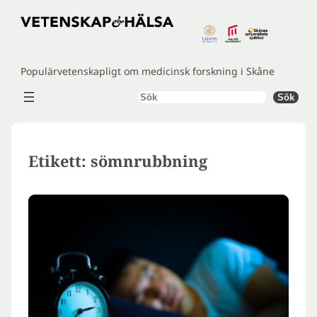
Hoppa
till
innehåll
Populärvetenskapligt om medicinsk forskning i Skåne
Sök
Sök
Etikett:
sömnrubbning