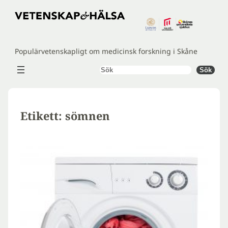
Hoppa
till
innehåll
Populärvetenskapligt om medicinsk forskning i Skåne
Sök
Sök
Etikett:
sömnen