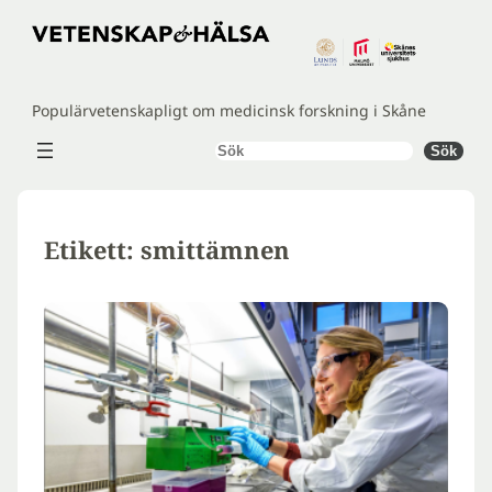
Hoppa
till
innehåll
Populärvetenskapligt om medicinsk forskning i Skåne
Sök
Sök
Etikett:
smittämnen