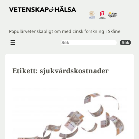
Hoppa
till
innehåll
Populärvetenskapligt om medicinsk forskning i Skåne
Sök
Sök
Etikett:
sjukvårdskostnader