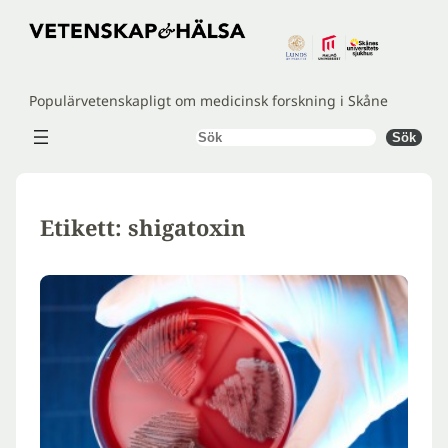
Hoppa
till
innehåll
Populärvetenskapligt om medicinsk forskning i Skåne
Sök
Sök
Etikett:
shigatoxin