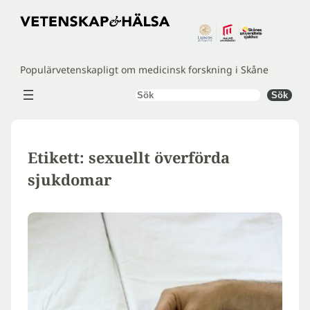
Hoppa
till
innehåll
Populärvetenskapligt om medicinsk forskning i Skåne
Sök
Sök
Etikett:
sexuellt överförda
sjukdomar