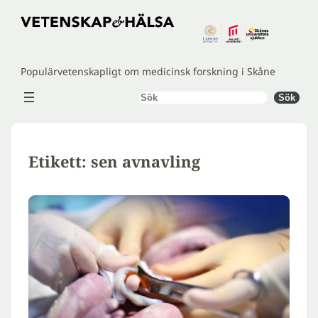
Hoppa
till
innehåll
Populärvetenskapligt om medicinsk forskning i Skåne
Sök
Sök
Etikett:
sen avnavling