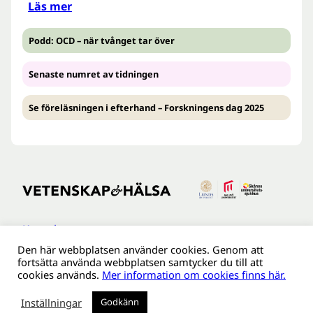
Läs mer
Podd: OCD – när tvånget tar över
Senaste numret av tidningen
Se föreläsningen i efterhand – Forskningens dag 2025
Kontakt
Den här webbplatsen använder cookies. Genom att
Tillgänglighetsredogöreldse
fortsätta använda webbplatsen samtycker du till att
Om webbplatsen
cookies används.
Mer information om cookies finns här.
Behandling av personuppgifter
Inställningar
Godkänn