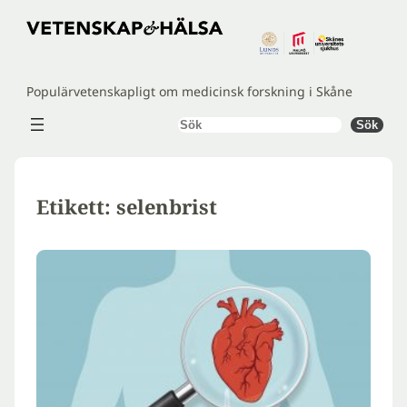
Hoppa
till
innehåll
Populärvetenskapligt om medicinsk forskning i Skåne
Sök
Sök
Etikett:
selenbrist